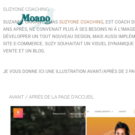
CONTENU
ALLER
PRINCIPAL
SUZYONE COACHING
AU
CONTENU
SUZANNE CARIANT, ALIAS
SUZYONE COACHING
, EST COACH D
ANS APRÈS, NE CONVENAIT PLUS À SES BESOINS NI À L’IMAGE
DÉVELOPPER UN TOUT NOUVEAU DESIGN, MAIS AUSSI IMPLÉM
SITE E-COMMERCE. SUZY SOUHAITAIT UN VISUEL DYNAMIQUE
VENTE ET UN BLOG.
JE VOUS DONNE ICI UNE ILLUSTRATION AVANT/APRÈS DE 2 PA
AVANT / APRÈS DE LA PAGE D'ACCUEIL